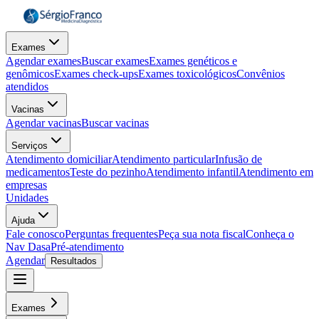
Exames
Agendar exames
Buscar exames
Exames genéticos e
genômicos
Exames check-ups
Exames toxicológicos
Convênios
atendidos
Vacinas
Agendar vacinas
Buscar vacinas
Serviços
Atendimento domiciliar
Atendimento particular
Infusão de
medicamentos
Teste do pezinho
Atendimento infantil
Atendimento em
empresas
Unidades
Ajuda
Fale conosco
Perguntas frequentes
Peça sua nota fiscal
Conheça o
Nav Dasa
Pré-atendimento
Agendar
Resultados
Exames