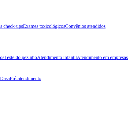
s check-ups
Exames toxicológicos
Convênios atendidos
tos
Teste do pezinho
Atendimento infantil
Atendimento em empresas
 Dasa
Pré-atendimento