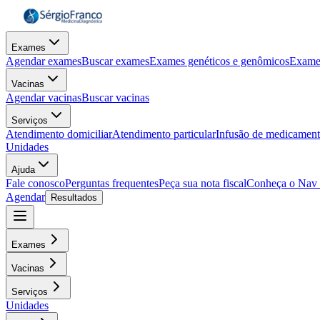
Exames
Agendar exames
Buscar exames
Exames genéticos e genômicos
Exame
Vacinas
Agendar vacinas
Buscar vacinas
Serviços
Atendimento domiciliar
Atendimento particular
Infusão de medicamen
Unidades
Ajuda
Fale conosco
Perguntas frequentes
Peça sua nota fiscal
Conheça o Nav
Agendar
Resultados
Exames
Vacinas
Serviços
Unidades