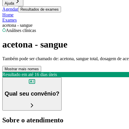
Ajuda
Agendar
Resultados de exames
Home
Exames
acetona - sangue
Análises clínicas
acetona - sangue
Também pode ser chamado de:
acetona, sangue total, dosagem de ac
Mostrar mais nomes
Resultado em até
16 dias úteis
Qual seu convênio?
Sobre o atendimento