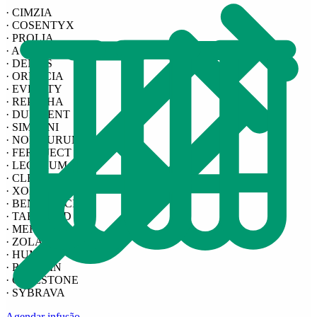
· CIMZIA
· COSENTYX
· PROLIA
· ACLASTA
· DENSIS
· ORENCIA
· EVENITY
· REPATHA
· DUPIXENT
· SIMPONI
· NORIPURUM
· FERINJECT
· LECTRUM
· CLEXANE
· XOLAIR
· BENZETACIL
· TARGOCID
· MERONEM
· ZOLADEX
· HUMIRA
· ROCEFIN
· CELESTONE
· SYBRAVA
Agendar infusão