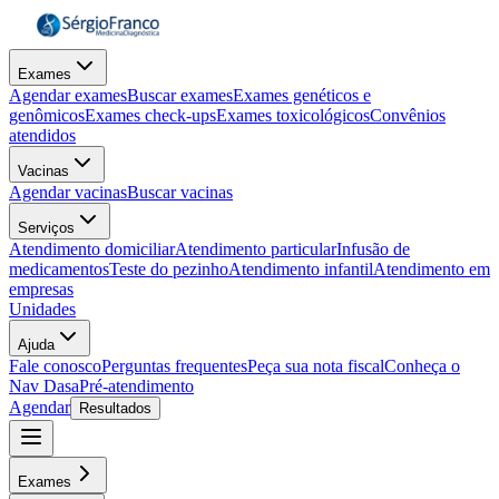
Exames
Agendar exames
Buscar exames
Exames genéticos e
genômicos
Exames check-ups
Exames toxicológicos
Convênios
atendidos
Vacinas
Agendar vacinas
Buscar vacinas
Serviços
Atendimento domiciliar
Atendimento particular
Infusão de
medicamentos
Teste do pezinho
Atendimento infantil
Atendimento em
empresas
Unidades
Ajuda
Fale conosco
Perguntas frequentes
Peça sua nota fiscal
Conheça o
Nav Dasa
Pré-atendimento
Agendar
Resultados
Exames