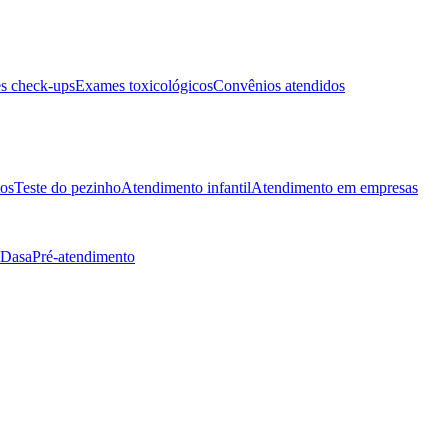
s check-ups
Exames toxicológicos
Convênios atendidos
tos
Teste do pezinho
Atendimento infantil
Atendimento em empresas
 Dasa
Pré-atendimento