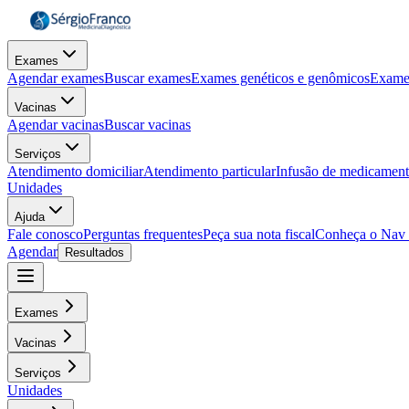
Exames
Agendar exames
Buscar exames
Exames genéticos e genômicos
Exame
Vacinas
Agendar vacinas
Buscar vacinas
Serviços
Atendimento domiciliar
Atendimento particular
Infusão de medicamen
Unidades
Ajuda
Fale conosco
Perguntas frequentes
Peça sua nota fiscal
Conheça o Nav
Agendar
Resultados
Exames
Vacinas
Serviços
Unidades