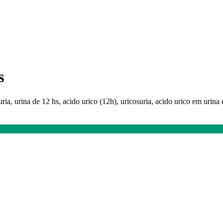
s
uria, urina de 12 hs, acido urico (12h), uricosuria, acido urico em urina