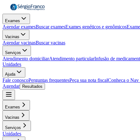
Exames
Agendar exames
Buscar exames
Exames genéticos e genômicos
Exame
Vacinas
Agendar vacinas
Buscar vacinas
Serviços
Atendimento domiciliar
Atendimento particular
Infusão de medicamen
Unidades
Ajuda
Fale conosco
Perguntas frequentes
Peça sua nota fiscal
Conheça o Nav
Agendar
Resultados
Exames
Vacinas
Serviços
Unidades