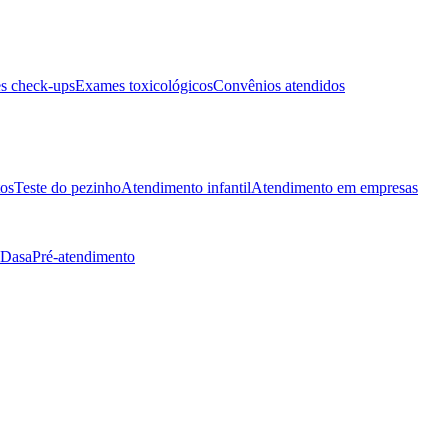
s check-ups
Exames toxicológicos
Convênios atendidos
tos
Teste do pezinho
Atendimento infantil
Atendimento em empresas
 Dasa
Pré-atendimento