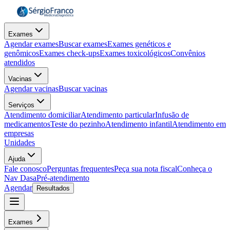
Exames
Agendar exames
Buscar exames
Exames genéticos e
genômicos
Exames check-ups
Exames toxicológicos
Convênios
atendidos
Vacinas
Agendar vacinas
Buscar vacinas
Serviços
Atendimento domiciliar
Atendimento particular
Infusão de
medicamentos
Teste do pezinho
Atendimento infantil
Atendimento em
empresas
Unidades
Ajuda
Fale conosco
Perguntas frequentes
Peça sua nota fiscal
Conheça o
Nav Dasa
Pré-atendimento
Agendar
Resultados
Exames