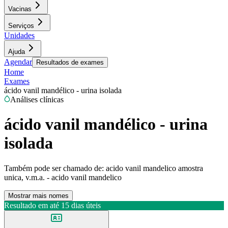
Vacinas
Serviços
Unidades
Ajuda
Agendar
Resultados de exames
Home
Exames
ácido vanil mandélico - urina isolada
Análises clínicas
ácido vanil mandélico - urina
isolada
Também pode ser chamado de:
acido vanil mandelico amostra
unica, v.m.a. - acido vanil mandelico
Mostrar mais nomes
Resultado em até
15 dias úteis