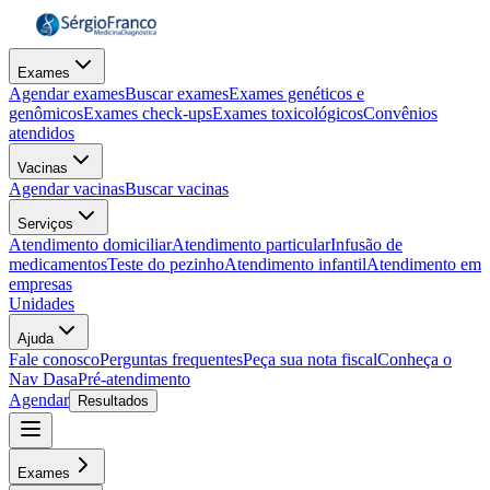
Exames
Agendar exames
Buscar exames
Exames genéticos e
genômicos
Exames check-ups
Exames toxicológicos
Convênios
atendidos
Vacinas
Agendar vacinas
Buscar vacinas
Serviços
Atendimento domiciliar
Atendimento particular
Infusão de
medicamentos
Teste do pezinho
Atendimento infantil
Atendimento em
empresas
Unidades
Ajuda
Fale conosco
Perguntas frequentes
Peça sua nota fiscal
Conheça o
Nav Dasa
Pré-atendimento
Agendar
Resultados
Exames