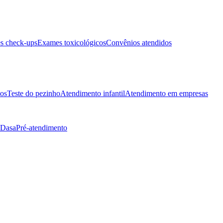
s check-ups
Exames toxicológicos
Convênios atendidos
tos
Teste do pezinho
Atendimento infantil
Atendimento em empresas
 Dasa
Pré-atendimento