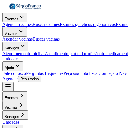
Exames
Agendar exames
Buscar exames
Exames genéticos e genômicos
Exame
Vacinas
Agendar vacinas
Buscar vacinas
Serviços
Atendimento domiciliar
Atendimento particular
Infusão de medicamen
Unidades
Ajuda
Fale conosco
Perguntas frequentes
Peça sua nota fiscal
Conheça o Nav
Agendar
Resultados
Exames
Vacinas
Serviços
Unidades