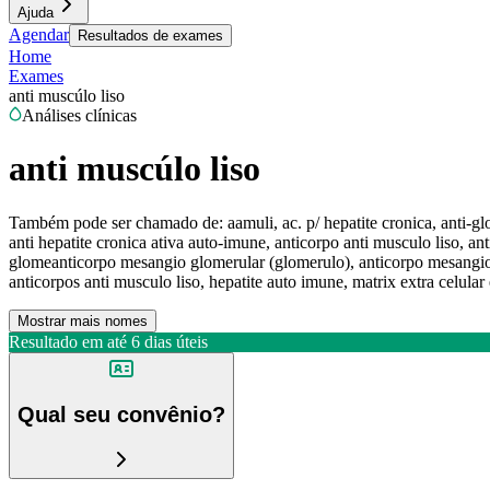
Ajuda
Agendar
Resultados de exames
Home
Exames
anti muscúlo liso
Análises clínicas
anti muscúlo liso
Também pode ser chamado de:
aamuli, ac. p/ hepatite cronica, anti-gl
anti hepatite cronica ativa auto-imune, anticorpo anti musculo liso, 
glomeanticorpo mesangio glomerular (glomerulo), anticorpo mesangio g
anticorpos anti musculo liso, hepatite auto imune, matrix extra celular 
Mostrar mais nomes
Resultado em até
6 dias úteis
Qual seu convênio?