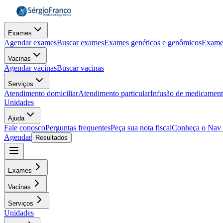
Exames
Agendar exames
Buscar exames
Exames genéticos e genômicos
Exame
Vacinas
Agendar vacinas
Buscar vacinas
Serviços
Atendimento domiciliar
Atendimento particular
Infusão de medicamen
Unidades
Ajuda
Fale conosco
Perguntas frequentes
Peça sua nota fiscal
Conheça o Nav
Agendar
Resultados
Exames
Vacinas
Serviços
Unidades