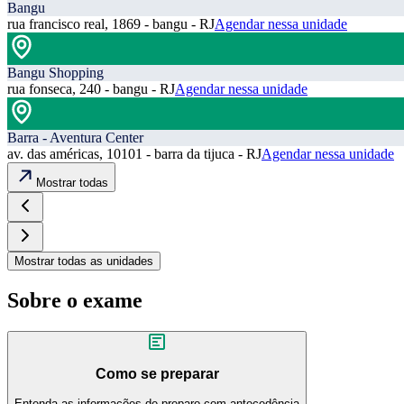
Bangu
rua francisco real, 1869 - bangu - RJ
Agendar nessa unidade
Bangu Shopping
rua fonseca, 240 - bangu - RJ
Agendar nessa unidade
Barra - Aventura Center
av. das américas, 10101 - barra da tijuca - RJ
Agendar nessa unidade
Mostrar todas
Mostrar todas as unidades
Sobre o exame
Como se preparar
Entenda as informações de preparo com antecedência