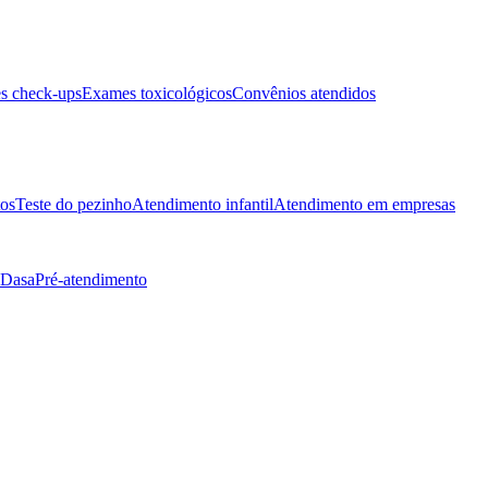
s check-ups
Exames toxicológicos
Convênios atendidos
tos
Teste do pezinho
Atendimento infantil
Atendimento em empresas
 Dasa
Pré-atendimento