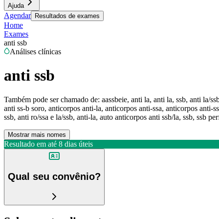
Ajuda
Agendar
Resultados de exames
Home
Exames
anti ssb
Análises clínicas
anti ssb
Também pode ser chamado de:
aassbeie, anti la, anti la, ssb, anti la/s
anti ss-b soro, anticorpos anti-la, anticorpos anti-ssa, anticorpos anti-
ssb, anti ro/ssa e la/ssb, anti-la, auto anticorpos anti ssb/la, ssb, ssb per
Mostrar mais nomes
Resultado em até
8 dias úteis
Qual seu convênio?