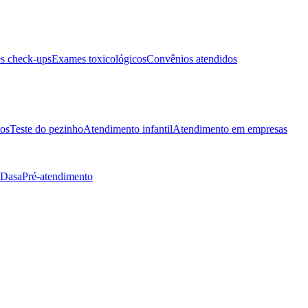
s check-ups
Exames toxicológicos
Convênios atendidos
tos
Teste do pezinho
Atendimento infantil
Atendimento em empresas
 Dasa
Pré-atendimento