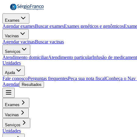
Exames
Agendar exames
Buscar exames
Exames genéticos e genômicos
Exame
Vacinas
Agendar vacinas
Buscar vacinas
Serviços
Atendimento domiciliar
Atendimento particular
Infusão de medicamen
Unidades
Ajuda
Fale conosco
Perguntas frequentes
Peça sua nota fiscal
Conheça o Nav
Agendar
Resultados
Exames
Vacinas
Serviços
Unidades