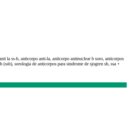
rpo anti la ss-b, anticorpo anti-la, anticorpo antinuclear b soro, anticorpos
me-b (ssb), sorologia de anticorpos para sindrome de sjogren sb, ssa +