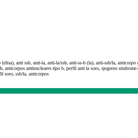
sb (elisa), anti ssb, anti-la, anti-la/ssb, anti-ss-b (la), anti-ssb/la, antico
ssb, anticorpos antinucleares tipo b, perfil anti la soro, sjogrens sindro
fil soro, ssb/la, anticorpos