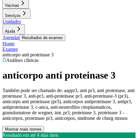
Vacinas
Serviços
Unidades
Ajuda
Agendar
Resultados de exames
Home
Exames
anticorpo anti proteinase 3
Análises clínicas
anticorpo anti proteinase 3
Também pode ser chamado de:
aappr3, anti pr3, anti proteinase, anti
proteinase 3, anti-pr3, anti-proteinase pr3, anti-proteinase-3 (pr3),
anticorpo anti proteinase (pr3), anticorpos antiproteinase 3, antipr3,
antiproteinase 3, c-anca, anti-neutrofilos citoplasmaticos,
granulomatose de wegner, imr, pr3, proteinase 3, proteinase 3 -
anticorpos, proteinase pr3, anticorpos, sindrome de churg strauss
Mostrar mais nomes
Resultado em até
8 dias úteis