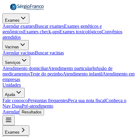
Exames
Agendar exames
Buscar exames
Exames genéticos e
genômicos
Exames check-ups
Exames toxicológicos
Convênios
atendidos
Vacinas
Agendar vacinas
Buscar vacinas
Serviços
Atendimento domiciliar
Atendimento particular
Infusão de
medicamentos
Teste do pezinho
Atendimento infantil
Atendimento em
empresas
Unidades
Ajuda
Fale conosco
Perguntas frequentes
Peça sua nota fiscal
Conheça o
Nav Dasa
Pré-atendimento
Agendar
Resultados
Exames