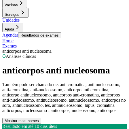
Vacinas
Serviços
Unidades
Ajuda
Agendar
Resultados de exames
Home
Exames
anticorpos anti nucleosoma
Análises clínicas
anticorpos anti nucleosoma
Também pode ser chamado de:
anti cromatina, anti nucleossomo,
anti-cromatina, anti-nucleossomo, anticorpo anti cromatina,
anticorpo antinucleossomo, anticorpos anti-cromatina, anticorpos
anti-nucleossomo, antinucleossomo, antinucleossomo, anticorpos no
soro, antinucleossomo, les, antinucleossomo, lupus, cromatina
anticorpos, nucleossomo - anticorpos, nucleossomo, anticorpos
Mostrar mais nomes
Resultado em até
10 dias úteis