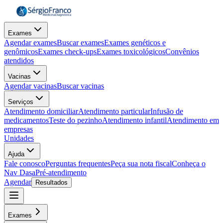
Exames
Agendar exames
Buscar exames
Exames genéticos e
genômicos
Exames check-ups
Exames toxicológicos
Convênios
atendidos
Vacinas
Agendar vacinas
Buscar vacinas
Serviços
Atendimento domiciliar
Atendimento particular
Infusão de
medicamentos
Teste do pezinho
Atendimento infantil
Atendimento em
empresas
Unidades
Ajuda
Fale conosco
Perguntas frequentes
Peça sua nota fiscal
Conheça o
Nav Dasa
Pré-atendimento
Agendar
Resultados
Exames