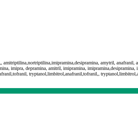
na,, amitriptilina,nortriptilina,imipramina,desipramina, amytril, anafranil, a
ina, imipra, depramina, amitril, imipramina, imipramina,desipramina, imi
franil,tofranil, tryptanol,limbitrol,anafranil,tofranil,, tryptanol,limbitrol,