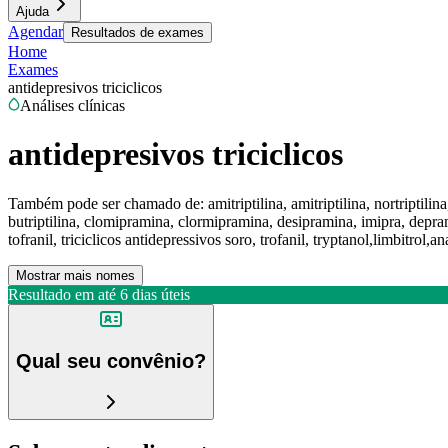
Ajuda
Agendar
Resultados de exames
Home
Exames
antidepresivos triciclicos
Análises clínicas
antidepresivos triciclicos
Também pode ser chamado de:
amitriptilina, amitriptilina, nortriptili
butriptilina, clomipramina, clormipramina, desipramina, imipra, depram
tofranil, triciclicos antidepressivos soro, trofanil, tryptanol,limbitrol,ana
Mostrar mais nomes
Resultado em até
6 dias úteis
Qual seu convênio?