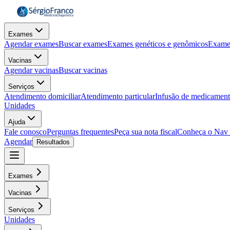
Exames
Agendar exames
Buscar exames
Exames genéticos e genômicos
Exame
Vacinas
Agendar vacinas
Buscar vacinas
Serviços
Atendimento domiciliar
Atendimento particular
Infusão de medicamen
Unidades
Ajuda
Fale conosco
Perguntas frequentes
Peça sua nota fiscal
Conheça o Nav
Agendar
Resultados
Exames
Vacinas
Serviços
Unidades