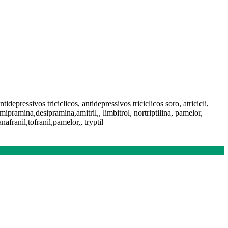
ntidepressivos triciclicos, antidepressivos triciclicos soro, atricicli,
pramina,desipramina,amitril,, limbitrol, nortriptilina, pamelor,
anafranil,tofranil,pamelor,, tryptil