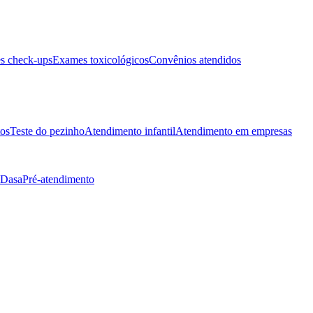
s check-ups
Exames toxicológicos
Convênios atendidos
tos
Teste do pezinho
Atendimento infantil
Atendimento em empresas
 Dasa
Pré-atendimento