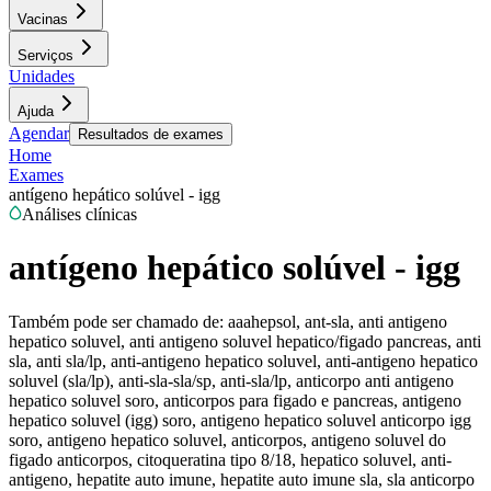
Vacinas
Serviços
Unidades
Ajuda
Agendar
Resultados de exames
Home
Exames
antígeno hepático solúvel - igg
Análises clínicas
antígeno hepático solúvel - igg
Também pode ser chamado de:
aaahepsol, ant-sla, anti antigeno
hepatico soluvel, anti antigeno soluvel hepatico/figado pancreas, anti
sla, anti sla/lp, anti-antigeno hepatico soluvel, anti-antigeno hepatico
soluvel (sla/lp), anti-sla-sla/sp, anti-sla/lp, anticorpo anti antigeno
hepatico soluvel soro, anticorpos para figado e pancreas, antigeno
hepatico soluvel (igg) soro, antigeno hepatico soluvel anticorpo igg
soro, antigeno hepatico soluvel, anticorpos, antigeno soluvel do
figado anticorpos, citoqueratina tipo 8/18, hepatico soluvel, anti-
antigeno, hepatite auto imune, hepatite auto imune sla, sla anticorpo