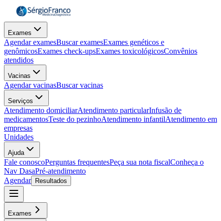
Exames
Agendar exames
Buscar exames
Exames genéticos e
genômicos
Exames check-ups
Exames toxicológicos
Convênios
atendidos
Vacinas
Agendar vacinas
Buscar vacinas
Serviços
Atendimento domiciliar
Atendimento particular
Infusão de
medicamentos
Teste do pezinho
Atendimento infantil
Atendimento em
empresas
Unidades
Ajuda
Fale conosco
Perguntas frequentes
Peça sua nota fiscal
Conheça o
Nav Dasa
Pré-atendimento
Agendar
Resultados
Exames