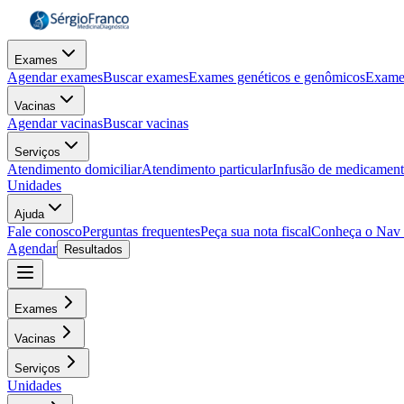
Exames
Agendar exames
Buscar exames
Exames genéticos e genômicos
Exame
Vacinas
Agendar vacinas
Buscar vacinas
Serviços
Atendimento domiciliar
Atendimento particular
Infusão de medicamen
Unidades
Ajuda
Fale conosco
Perguntas frequentes
Peça sua nota fiscal
Conheça o Nav
Agendar
Resultados
Exames
Vacinas
Serviços
Unidades