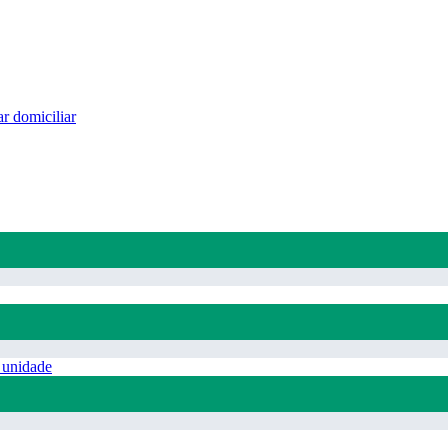
r domiciliar
 unidade