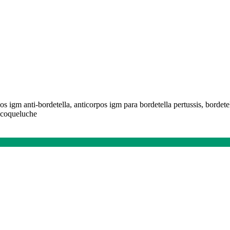
os igm anti-bordetella, anticorpos igm para bordetella pertussis, bordete
a coqueluche