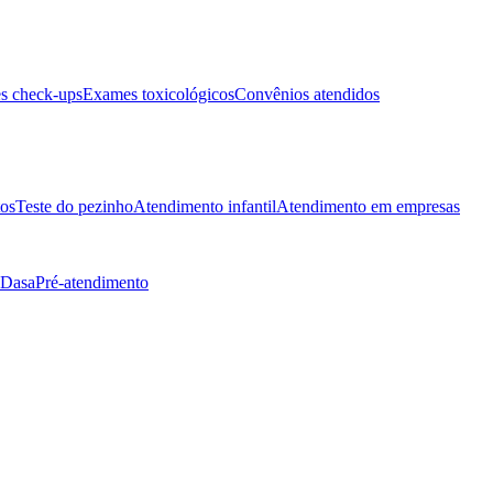
s check-ups
Exames toxicológicos
Convênios atendidos
tos
Teste do pezinho
Atendimento infantil
Atendimento em empresas
 Dasa
Pré-atendimento