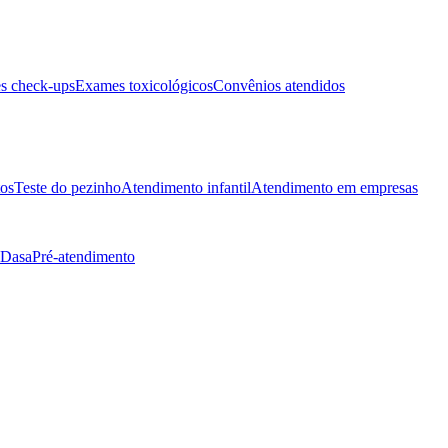
s check-ups
Exames toxicológicos
Convênios atendidos
tos
Teste do pezinho
Atendimento infantil
Atendimento em empresas
 Dasa
Pré-atendimento