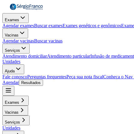
Exames
Agendar exames
Buscar exames
Exames genéticos e genômicos
Exame
Vacinas
Agendar vacinas
Buscar vacinas
Serviços
Atendimento domiciliar
Atendimento particular
Infusão de medicamen
Unidades
Ajuda
Fale conosco
Perguntas frequentes
Peça sua nota fiscal
Conheça o Nav
Agendar
Resultados
Exames
Vacinas
Serviços
Unidades