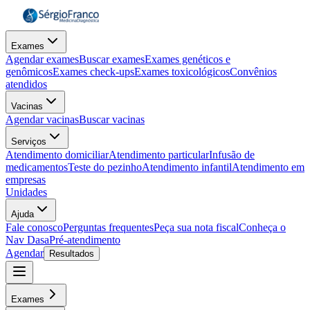
Exames
Agendar exames
Buscar exames
Exames genéticos e
genômicos
Exames check-ups
Exames toxicológicos
Convênios
atendidos
Vacinas
Agendar vacinas
Buscar vacinas
Serviços
Atendimento domiciliar
Atendimento particular
Infusão de
medicamentos
Teste do pezinho
Atendimento infantil
Atendimento em
empresas
Unidades
Ajuda
Fale conosco
Perguntas frequentes
Peça sua nota fiscal
Conheça o
Nav Dasa
Pré-atendimento
Agendar
Resultados
Exames