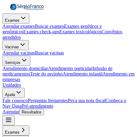
Exames
Agendar exames
Buscar exames
Exames genéticos e
genômicos
Exames check-ups
Exames toxicológicos
Convênios
atendidos
Vacinas
Agendar vacinas
Buscar vacinas
Serviços
Atendimento domiciliar
Atendimento particular
Infusão de
medicamentos
Teste do pezinho
Atendimento infantil
Atendimento em
empresas
Unidades
Ajuda
Fale conosco
Perguntas frequentes
Peça sua nota fiscal
Conheça o
Nav Dasa
Pré-atendimento
Agendar
Resultados
Exames