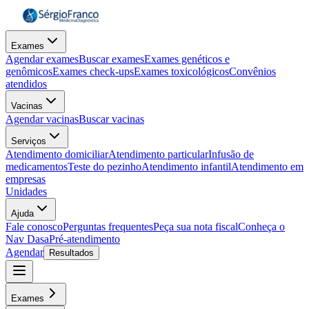
Exames
Agendar exames
Buscar exames
Exames genéticos e
genômicos
Exames check-ups
Exames toxicológicos
Convênios
atendidos
Vacinas
Agendar vacinas
Buscar vacinas
Serviços
Atendimento domiciliar
Atendimento particular
Infusão de
medicamentos
Teste do pezinho
Atendimento infantil
Atendimento em
empresas
Unidades
Ajuda
Fale conosco
Perguntas frequentes
Peça sua nota fiscal
Conheça o
Nav Dasa
Pré-atendimento
Agendar
Resultados
Exames