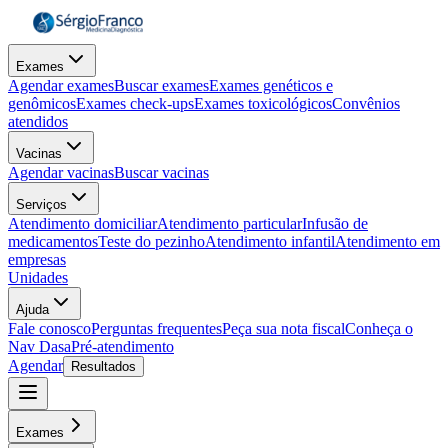
Exames
Agendar exames
Buscar exames
Exames genéticos e
genômicos
Exames check-ups
Exames toxicológicos
Convênios
atendidos
Vacinas
Agendar vacinas
Buscar vacinas
Serviços
Atendimento domiciliar
Atendimento particular
Infusão de
medicamentos
Teste do pezinho
Atendimento infantil
Atendimento em
empresas
Unidades
Ajuda
Fale conosco
Perguntas frequentes
Peça sua nota fiscal
Conheça o
Nav Dasa
Pré-atendimento
Agendar
Resultados
Exames