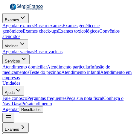
Exames
Agendar exames
Buscar exames
Exames genéticos e
genômicos
Exames check-ups
Exames toxicológicos
Convênios
atendidos
Vacinas
Agendar vacinas
Buscar vacinas
Serviços
Atendimento domiciliar
Atendimento particular
Infusão de
medicamentos
Teste do pezinho
Atendimento infantil
Atendimento em
empresas
Unidades
Ajuda
Fale conosco
Perguntas frequentes
Peça sua nota fiscal
Conheça o
Nav Dasa
Pré-atendimento
Agendar
Resultados
Exames