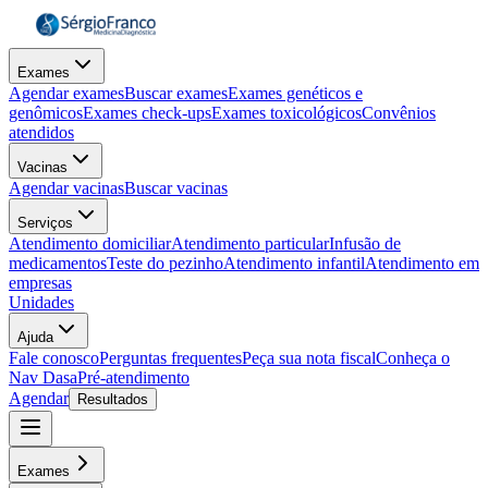
Exames
Agendar exames
Buscar exames
Exames genéticos e
genômicos
Exames check-ups
Exames toxicológicos
Convênios
atendidos
Vacinas
Agendar vacinas
Buscar vacinas
Serviços
Atendimento domiciliar
Atendimento particular
Infusão de
medicamentos
Teste do pezinho
Atendimento infantil
Atendimento em
empresas
Unidades
Ajuda
Fale conosco
Perguntas frequentes
Peça sua nota fiscal
Conheça o
Nav Dasa
Pré-atendimento
Agendar
Resultados
Exames