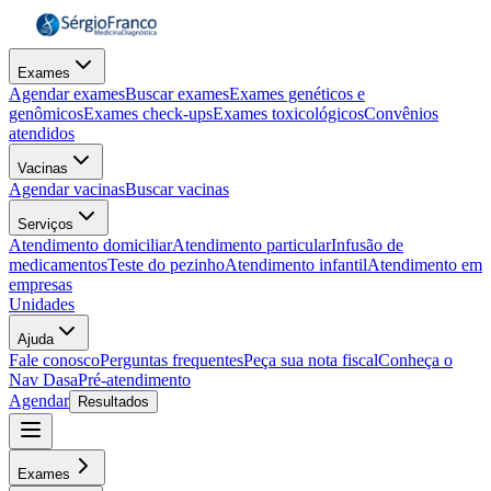
Exames
Agendar exames
Buscar exames
Exames genéticos e
genômicos
Exames check-ups
Exames toxicológicos
Convênios
atendidos
Vacinas
Agendar vacinas
Buscar vacinas
Serviços
Atendimento domiciliar
Atendimento particular
Infusão de
medicamentos
Teste do pezinho
Atendimento infantil
Atendimento em
empresas
Unidades
Ajuda
Fale conosco
Perguntas frequentes
Peça sua nota fiscal
Conheça o
Nav Dasa
Pré-atendimento
Agendar
Resultados
Exames