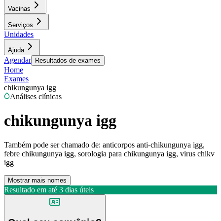
Vacinas
Serviços
Unidades
Ajuda
Agendar
Resultados de exames
Home
Exames
chikungunya igg
Análises clínicas
chikungunya igg
Também pode ser chamado de:
anticorpos anti-chikungunya igg,
febre chikungunya igg, sorologia para chikungunya igg, virus chikv
igg
Mostrar mais nomes
Resultado em até
3 dias úteis