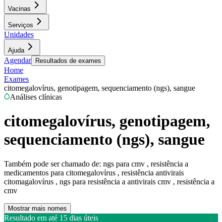
Vacinas
Serviços
Unidades
Ajuda
Agendar
Resultados de exames
Home
Exames
citomegalovírus, genotipagem, sequenciamento (ngs), sangue
Análises clínicas
citomegalovírus, genotipagem,
sequenciamento (ngs), sangue
Também pode ser chamado de:
ngs para cmv , resistência a
medicamentos para citomegalovírus , resistência antivirais
citomagalovírus , ngs para resistência a antivirais cmv , resistência a
cmv
Mostrar mais nomes
Resultado em até
15 dias úteis