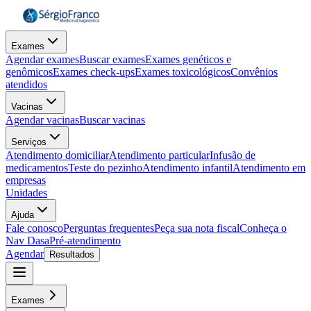
Exames
Agendar exames
Buscar exames
Exames genéticos e
genômicos
Exames check-ups
Exames toxicológicos
Convênios
atendidos
Vacinas
Agendar vacinas
Buscar vacinas
Serviços
Atendimento domiciliar
Atendimento particular
Infusão de
medicamentos
Teste do pezinho
Atendimento infantil
Atendimento em
empresas
Unidades
Ajuda
Fale conosco
Perguntas frequentes
Peça sua nota fiscal
Conheça o
Nav Dasa
Pré-atendimento
Agendar
Resultados
Exames