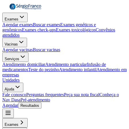
Exames
Agendar exames
Buscar exames
Exames genéticos e
genômicos
Exames check-ups
Exames toxicológicos
Convênios
atendidos
Vacinas
Agendar vacinas
Buscar vacinas
Serviços
Atendimento domiciliar
Atendimento particular
Infusão de
medicamentos
Teste do pezinho
Atendimento infantil
Atendimento em
empresas
Unidades
Ajuda
Fale conosco
Perguntas frequentes
Peça sua nota fiscal
Conheça o
Nav Dasa
Pré-atendimento
Agendar
Resultados
Exames