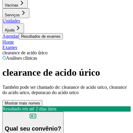
Vacinas
Serviços
Unidades
Ajuda
Agendar
Resultados de exames
Home
Exames
clearance de acido úrico
Análises clínicas
clearance de acido úrico
Também pode ser chamado de:
clearance de acido urico, clearance
do acido urico, depuracao do acido urico
Mostrar mais nomes
Resultado em até
2 dias úteis
Qual seu convênio?