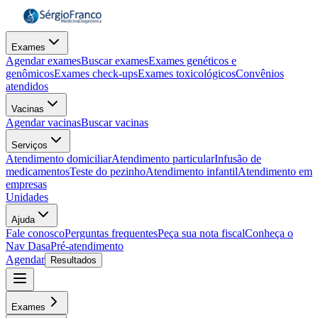
Exames
Agendar exames
Buscar exames
Exames genéticos e
genômicos
Exames check-ups
Exames toxicológicos
Convênios
atendidos
Vacinas
Agendar vacinas
Buscar vacinas
Serviços
Atendimento domiciliar
Atendimento particular
Infusão de
medicamentos
Teste do pezinho
Atendimento infantil
Atendimento em
empresas
Unidades
Ajuda
Fale conosco
Perguntas frequentes
Peça sua nota fiscal
Conheça o
Nav Dasa
Pré-atendimento
Agendar
Resultados
Exames