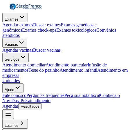
Exames
Agendar exames
Buscar exames
Exames genéticos e
genômicos
Exames check-ups
Exames toxicológicos
Convênios
atendidos
Vacinas
Agendar vacinas
Buscar vacinas
Serviços
Atendimento domiciliar
Atendimento particular
Infusão de
medicamentos
Teste do pezinho
Atendimento infantil
Atendimento em
empresas
Unidades
Ajuda
Fale conosco
Perguntas frequentes
Peça sua nota fiscal
Conheça o
Nav Dasa
Pré-atendimento
Agendar
Resultados
Exames