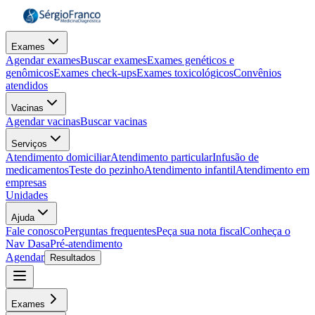
Exames
Agendar exames
Buscar exames
Exames genéticos e
genômicos
Exames check-ups
Exames toxicológicos
Convênios
atendidos
Vacinas
Agendar vacinas
Buscar vacinas
Serviços
Atendimento domiciliar
Atendimento particular
Infusão de
medicamentos
Teste do pezinho
Atendimento infantil
Atendimento em
empresas
Unidades
Ajuda
Fale conosco
Perguntas frequentes
Peça sua nota fiscal
Conheça o
Nav Dasa
Pré-atendimento
Agendar
Resultados
Exames