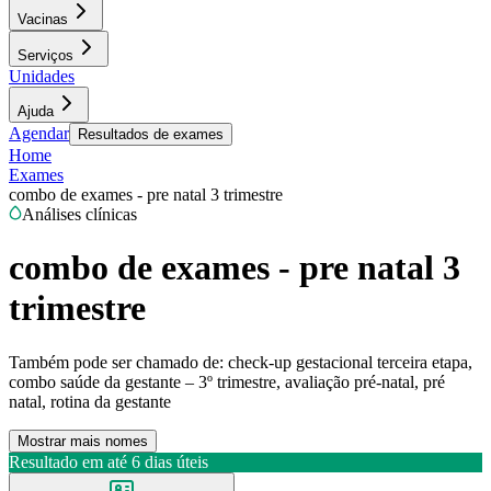
Vacinas
Serviços
Unidades
Ajuda
Agendar
Resultados de exames
Home
Exames
combo de exames - pre natal 3 trimestre
Análises clínicas
combo de exames - pre natal 3
trimestre
Também pode ser chamado de:
check-up gestacional terceira etapa,
combo saúde da gestante – 3º trimestre, avaliação pré-natal, pré
natal, rotina da gestante
Mostrar mais nomes
Resultado em até
6 dias úteis