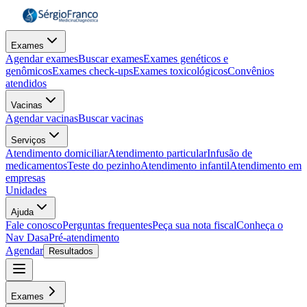
Exames
Agendar exames
Buscar exames
Exames genéticos e
genômicos
Exames check-ups
Exames toxicológicos
Convênios
atendidos
Vacinas
Agendar vacinas
Buscar vacinas
Serviços
Atendimento domiciliar
Atendimento particular
Infusão de
medicamentos
Teste do pezinho
Atendimento infantil
Atendimento em
empresas
Unidades
Ajuda
Fale conosco
Perguntas frequentes
Peça sua nota fiscal
Conheça o
Nav Dasa
Pré-atendimento
Agendar
Resultados
Exames