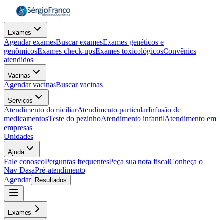
Exames
Agendar exames
Buscar exames
Exames genéticos e
genômicos
Exames check-ups
Exames toxicológicos
Convênios
atendidos
Vacinas
Agendar vacinas
Buscar vacinas
Serviços
Atendimento domiciliar
Atendimento particular
Infusão de
medicamentos
Teste do pezinho
Atendimento infantil
Atendimento em
empresas
Unidades
Ajuda
Fale conosco
Perguntas frequentes
Peça sua nota fiscal
Conheça o
Nav Dasa
Pré-atendimento
Agendar
Resultados
Exames