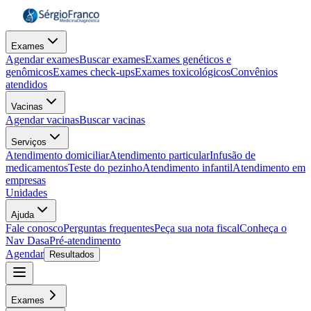
Exames
Agendar exames
Buscar exames
Exames genéticos e
genômicos
Exames check-ups
Exames toxicológicos
Convênios
atendidos
Vacinas
Agendar vacinas
Buscar vacinas
Serviços
Atendimento domiciliar
Atendimento particular
Infusão de
medicamentos
Teste do pezinho
Atendimento infantil
Atendimento em
empresas
Unidades
Ajuda
Fale conosco
Perguntas frequentes
Peça sua nota fiscal
Conheça o
Nav Dasa
Pré-atendimento
Agendar
Resultados
Exames