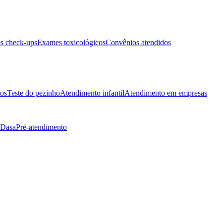
s check-ups
Exames toxicológicos
Convênios atendidos
tos
Teste do pezinho
Atendimento infantil
Atendimento em empresas
 Dasa
Pré-atendimento