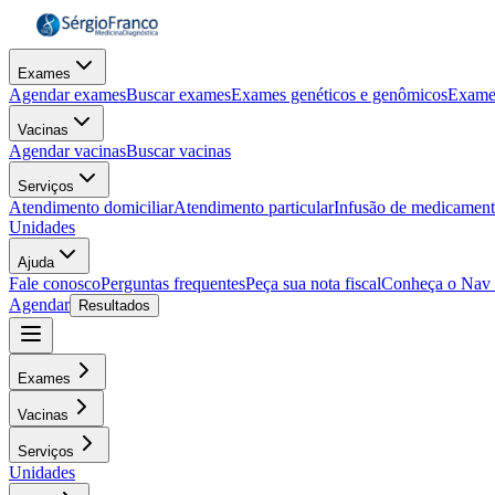
Exames
Agendar exames
Buscar exames
Exames genéticos e genômicos
Exame
Vacinas
Agendar vacinas
Buscar vacinas
Serviços
Atendimento domiciliar
Atendimento particular
Infusão de medicamen
Unidades
Ajuda
Fale conosco
Perguntas frequentes
Peça sua nota fiscal
Conheça o Nav
Agendar
Resultados
Exames
Vacinas
Serviços
Unidades