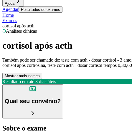
Ajuda
Agendar
Resultados de exames
Home
Exames
cortisol após acth
Análises clínicas
cortisol após acth
Também pode ser chamado de:
teste com acth - dosar cortisol - 3 amo
cortisol após cortrosina, teste com acth - dosar cortisol tempos 0,30,60
Mostrar mais nomes
Resultado em até
3 dias úteis
Qual seu convênio?
Sobre o exame