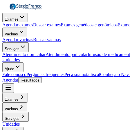
Exames
Agendar exames
Buscar exames
Exames genéticos e genômicos
Exame
Vacinas
Agendar vacinas
Buscar vacinas
Serviços
Atendimento domiciliar
Atendimento particular
Infusão de medicamen
Unidades
Ajuda
Fale conosco
Perguntas frequentes
Peça sua nota fiscal
Conheça o Nav
Agendar
Resultados
Exames
Vacinas
Serviços
Unidades