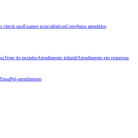
s check-ups
Exames toxicológicos
Convênios atendidos
tos
Teste do pezinho
Atendimento infantil
Atendimento em empresas
 Dasa
Pré-atendimento