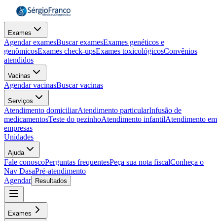
Exames
Agendar exames
Buscar exames
Exames genéticos e
genômicos
Exames check-ups
Exames toxicológicos
Convênios
atendidos
Vacinas
Agendar vacinas
Buscar vacinas
Serviços
Atendimento domiciliar
Atendimento particular
Infusão de
medicamentos
Teste do pezinho
Atendimento infantil
Atendimento em
empresas
Unidades
Ajuda
Fale conosco
Perguntas frequentes
Peça sua nota fiscal
Conheça o
Nav Dasa
Pré-atendimento
Agendar
Resultados
Exames