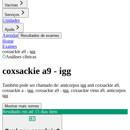
Vacinas
Serviços
Unidades
Ajuda
Agendar
Resultados de exames
Home
Exames
coxsackie a9 - igg
Análises clínicas
coxsackie a9 - igg
Também pode ser chamado de:
anticorpos igg anti coxsackie a9,
coxsackie a - igg, coxsackie a9 - igg, coxsackie virus a9, anticorpos
igg
Mostrar mais nomes
Resultado em até
15 dias úteis