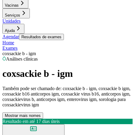
Vacinas
Serviços
Unidades
Ajuda
Agendar
Resultados de exames
Home
Exames
coxsackie b - igm
Análises clínicas
coxsackie b - igm
Também pode ser chamado de:
coxsackie b - igm, coxsackie b igm,
coxsackie b16 anticorpos igm, coxsackie virus b16, anticorpos igm,
coxsackievirus b, anticorpos igm, enterovirus igm, sorologia para
coxsackievirus igm
Mostrar mais nomes
Resultado em até
17 dias úteis