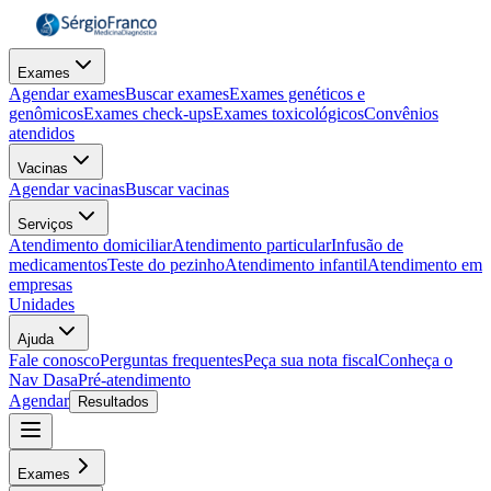
Exames
Agendar exames
Buscar exames
Exames genéticos e
genômicos
Exames check-ups
Exames toxicológicos
Convênios
atendidos
Vacinas
Agendar vacinas
Buscar vacinas
Serviços
Atendimento domiciliar
Atendimento particular
Infusão de
medicamentos
Teste do pezinho
Atendimento infantil
Atendimento em
empresas
Unidades
Ajuda
Fale conosco
Perguntas frequentes
Peça sua nota fiscal
Conheça o
Nav Dasa
Pré-atendimento
Agendar
Resultados
Exames