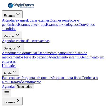
Exames
Agendar exames
Buscar exames
Exames genéticos e
genômicos
Exames check-ups
Exames toxicológicos
Convênios
atendidos
Vacinas
Agendar vacinas
Buscar vacinas
Serviços
Atendimento domiciliar
Atendimento particular
Infusão de
medicamentos
Teste do pezinho
Atendimento infantil
Atendimento em
empresas
Unidades
Ajuda
Fale conosco
Perguntas frequentes
Peça sua nota fiscal
Conheça o
Nav Dasa
Pré-atendimento
Agendar
Resultados
Exames