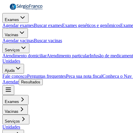
Exames
Agendar exames
Buscar exames
Exames genéticos e genômicos
Exame
Vacinas
Agendar vacinas
Buscar vacinas
Serviços
Atendimento domiciliar
Atendimento particular
Infusão de medicamen
Unidades
Ajuda
Fale conosco
Perguntas frequentes
Peça sua nota fiscal
Conheça o Nav
Agendar
Resultados
Exames
Vacinas
Serviços
Unidades