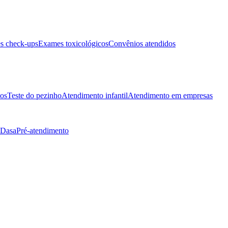
s check-ups
Exames toxicológicos
Convênios atendidos
tos
Teste do pezinho
Atendimento infantil
Atendimento em empresas
 Dasa
Pré-atendimento