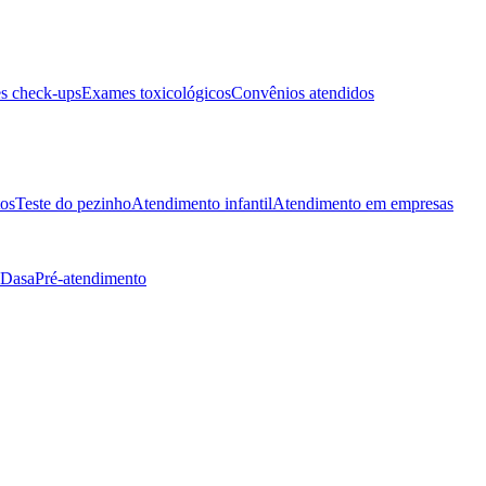
s check-ups
Exames toxicológicos
Convênios atendidos
tos
Teste do pezinho
Atendimento infantil
Atendimento em empresas
 Dasa
Pré-atendimento