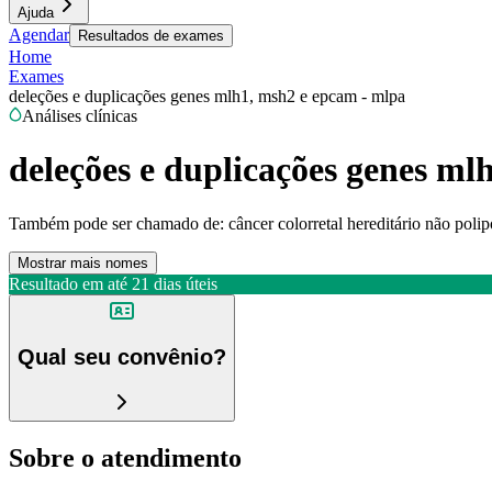
Ajuda
Agendar
Resultados de exames
Home
Exames
deleções e duplicações genes mlh1, msh2 e epcam - mlpa
Análises clínicas
deleções e duplicações genes ml
Também pode ser chamado de:
câncer colorretal hereditário não poli
Mostrar mais nomes
Resultado em até
21 dias úteis
Qual seu convênio?
Sobre o atendimento