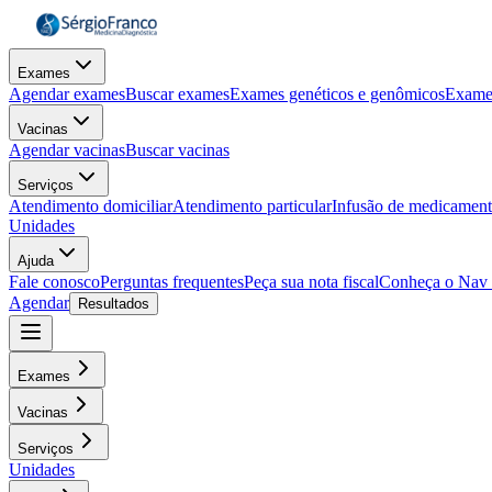
Exames
Agendar exames
Buscar exames
Exames genéticos e genômicos
Exame
Vacinas
Agendar vacinas
Buscar vacinas
Serviços
Atendimento domiciliar
Atendimento particular
Infusão de medicamen
Unidades
Ajuda
Fale conosco
Perguntas frequentes
Peça sua nota fiscal
Conheça o Nav
Agendar
Resultados
Exames
Vacinas
Serviços
Unidades