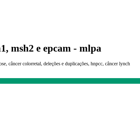
h1, msh2 e epcam - mlpa
pose, câncer colorretal, deleções e duplicações, hnpcc, câncer lynch