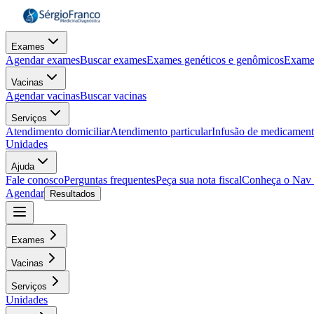
Exames
Agendar exames
Buscar exames
Exames genéticos e genômicos
Exame
Vacinas
Agendar vacinas
Buscar vacinas
Serviços
Atendimento domiciliar
Atendimento particular
Infusão de medicamen
Unidades
Ajuda
Fale conosco
Perguntas frequentes
Peça sua nota fiscal
Conheça o Nav
Agendar
Resultados
Exames
Vacinas
Serviços
Unidades