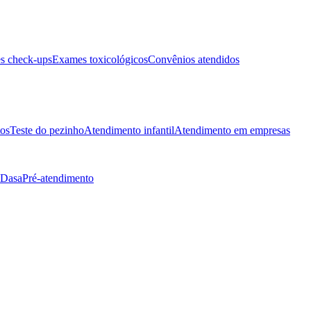
s check-ups
Exames toxicológicos
Convênios atendidos
tos
Teste do pezinho
Atendimento infantil
Atendimento em empresas
 Dasa
Pré-atendimento