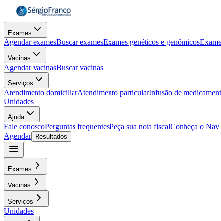
Exames
Agendar exames
Buscar exames
Exames genéticos e genômicos
Exame
Vacinas
Agendar vacinas
Buscar vacinas
Serviços
Atendimento domiciliar
Atendimento particular
Infusão de medicamen
Unidades
Ajuda
Fale conosco
Perguntas frequentes
Peça sua nota fiscal
Conheça o Nav
Agendar
Resultados
Exames
Vacinas
Serviços
Unidades