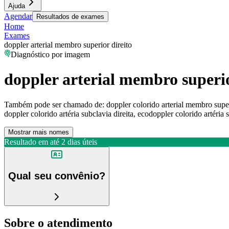
Ajuda
Agendar
Resultados de exames
Home
Exames
doppler arterial membro superior direito
Diagnóstico por imagem
doppler arterial membro superio
Também pode ser chamado de:
doppler colorido arterial membro super
doppler colorido artéria subclavia direita, ecodoppler colorido artéria s
Mostrar mais nomes
Resultado em até
2 dias úteis
Qual seu convênio?
Sobre o atendimento