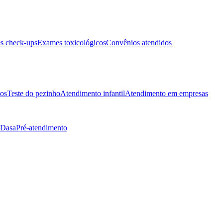
s check-ups
Exames toxicológicos
Convênios atendidos
tos
Teste do pezinho
Atendimento infantil
Atendimento em empresas
 Dasa
Pré-atendimento