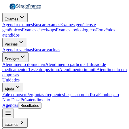
Exames
Agendar exames
Buscar exames
Exames genéticos e
genômicos
Exames check-ups
Exames toxicológicos
Convênios
atendidos
Vacinas
Agendar vacinas
Buscar vacinas
Serviços
Atendimento domiciliar
Atendimento particular
Infusão de
medicamentos
Teste do pezinho
Atendimento infantil
Atendimento em
empresas
Unidades
Ajuda
Fale conosco
Perguntas frequentes
Peça sua nota fiscal
Conheça o
Nav Dasa
Pré-atendimento
Agendar
Resultados
Exames