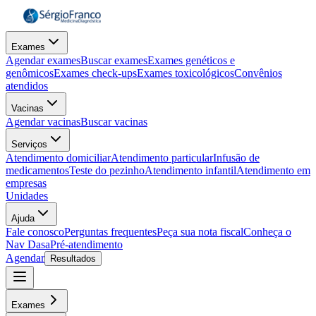
Exames
Agendar exames
Buscar exames
Exames genéticos e
genômicos
Exames check-ups
Exames toxicológicos
Convênios
atendidos
Vacinas
Agendar vacinas
Buscar vacinas
Serviços
Atendimento domiciliar
Atendimento particular
Infusão de
medicamentos
Teste do pezinho
Atendimento infantil
Atendimento em
empresas
Unidades
Ajuda
Fale conosco
Perguntas frequentes
Peça sua nota fiscal
Conheça o
Nav Dasa
Pré-atendimento
Agendar
Resultados
Exames