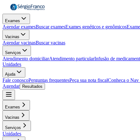
Exames
Agendar exames
Buscar exames
Exames genéticos e genômicos
Exame
Vacinas
Agendar vacinas
Buscar vacinas
Serviços
Atendimento domiciliar
Atendimento particular
Infusão de medicamen
Unidades
Ajuda
Fale conosco
Perguntas frequentes
Peça sua nota fiscal
Conheça o Nav
Agendar
Resultados
Exames
Vacinas
Serviços
Unidades