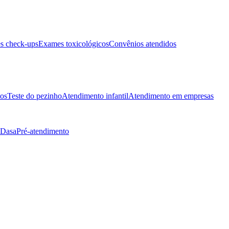
s check-ups
Exames toxicológicos
Convênios atendidos
tos
Teste do pezinho
Atendimento infantil
Atendimento em empresas
 Dasa
Pré-atendimento