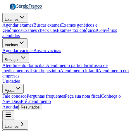
Exames
Agendar exames
Buscar exames
Exames genéticos e
genômicos
Exames check-ups
Exames toxicológicos
Convênios
atendidos
Vacinas
Agendar vacinas
Buscar vacinas
Serviços
Atendimento domiciliar
Atendimento particular
Infusão de
medicamentos
Teste do pezinho
Atendimento infantil
Atendimento em
empresas
Unidades
Ajuda
Fale conosco
Perguntas frequentes
Peça sua nota fiscal
Conheça o
Nav Dasa
Pré-atendimento
Agendar
Resultados
Exames