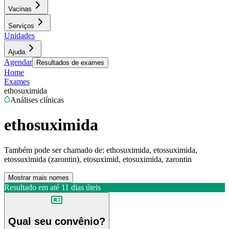
Vacinas
Serviços
Unidades
Ajuda
Agendar
Resultados de exames
Home
Exames
ethosuximida
Análises clínicas
ethosuximida
Também pode ser chamado de:
ethosuximida, etossuximida,
etossuximida (zarontin), etosuximid, etosuximida, zarontin
Mostrar mais nomes
Resultado em até
11 dias úteis
Qual seu convênio?