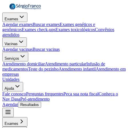
Exames
Agendar exames
Buscar exames
Exames genéticos e
genômicos
Exames check-ups
Exames toxicológicos
Convênios
atendidos
Vacinas
Agendar vacinas
Buscar vacinas
Serviços
Atendimento domiciliar
Atendimento particular
Infusão de
medicamentos
Teste do pezinho
Atendimento infantil
Atendimento em
empresas
Unidades
Ajuda
Fale conosco
Perguntas frequentes
Peça sua nota fiscal
Conheça o
Nav Dasa
Pré-atendimento
Agendar
Resultados
Exames