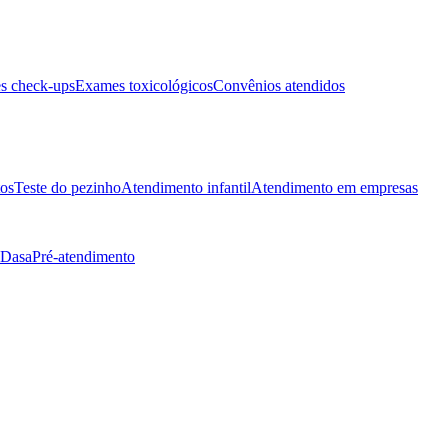
s check-ups
Exames toxicológicos
Convênios atendidos
tos
Teste do pezinho
Atendimento infantil
Atendimento em empresas
 Dasa
Pré-atendimento