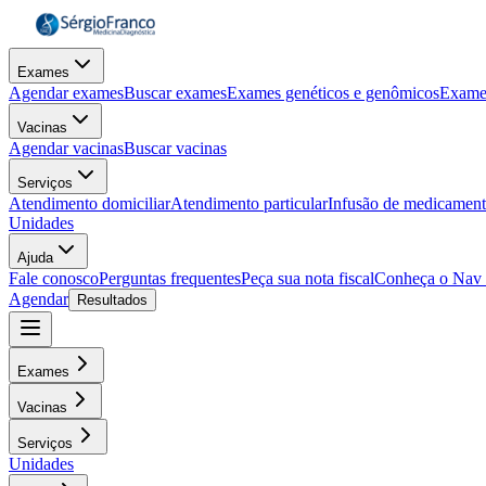
Exames
Agendar exames
Buscar exames
Exames genéticos e genômicos
Exame
Vacinas
Agendar vacinas
Buscar vacinas
Serviços
Atendimento domiciliar
Atendimento particular
Infusão de medicamen
Unidades
Ajuda
Fale conosco
Perguntas frequentes
Peça sua nota fiscal
Conheça o Nav
Agendar
Resultados
Exames
Vacinas
Serviços
Unidades