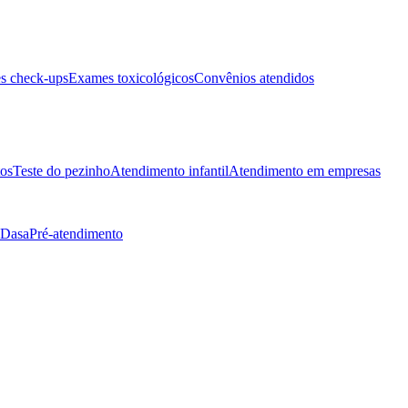
s check-ups
Exames toxicológicos
Convênios atendidos
tos
Teste do pezinho
Atendimento infantil
Atendimento em empresas
 Dasa
Pré-atendimento