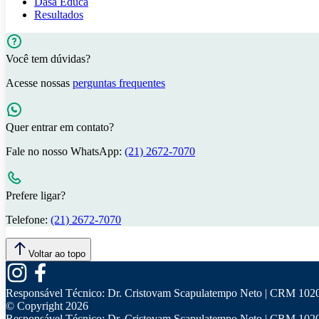
Dasa Educa
Resultados
Você tem dúvidas?
Acesse nossas
perguntas frequentes
Quer entrar em contato?
Fale no nosso WhatsApp:
(21) 2672-7070
Prefere ligar?
Telefone:
(21) 2672-7070
Voltar ao topo
Responsável Técnico:
Dr. Cristovam Scapulatempo Neto | CRM 102
© Copyright
2026
Responsável Técnico:
Dr. Cristovam Scapulatempo Neto | CRM 102