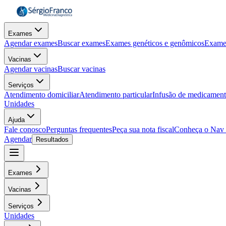
Exames
Agendar exames
Buscar exames
Exames genéticos e genômicos
Exame
Vacinas
Agendar vacinas
Buscar vacinas
Serviços
Atendimento domiciliar
Atendimento particular
Infusão de medicamen
Unidades
Ajuda
Fale conosco
Perguntas frequentes
Peça sua nota fiscal
Conheça o Nav
Agendar
Resultados
Exames
Vacinas
Serviços
Unidades