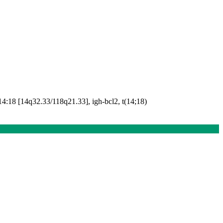
ão 14:18 [14q32.33/118q21.33], igh-bcl2, t(14;18)