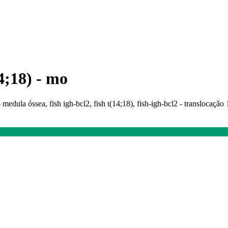
14;18) - mo
 - medula óssea, fish igh-bcl2, fish t(14;18), fish-igh-bcl2 - translocaç