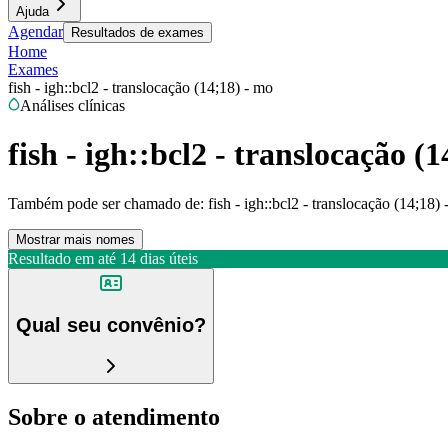
Ajuda
Agendar
Resultados de exames
Home
Exames
fish - igh::bcl2 - translocação (14;18) - mo
Análises clínicas
fish - igh::bcl2 - translocação (
Também pode ser chamado de:
fish - igh::bcl2 - translocação (14;18)
Mostrar mais nomes
Resultado em até
14 dias úteis
Qual seu convênio?
Sobre o atendimento