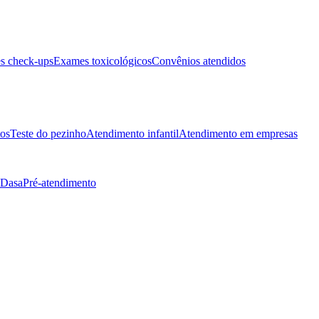
s check-ups
Exames toxicológicos
Convênios atendidos
tos
Teste do pezinho
Atendimento infantil
Atendimento em empresas
 Dasa
Pré-atendimento