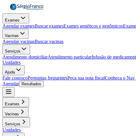
Exames
Agendar exames
Buscar exames
Exames genéticos e genômicos
Exame
Vacinas
Agendar vacinas
Buscar vacinas
Serviços
Atendimento domiciliar
Atendimento particular
Infusão de medicamen
Unidades
Ajuda
Fale conosco
Perguntas frequentes
Peça sua nota fiscal
Conheça o Nav
Agendar
Resultados
Exames
Vacinas
Serviços
Unidades