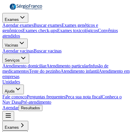
Exames
Agendar exames
Buscar exames
Exames genéticos e
genômicos
Exames check-ups
Exames toxicológicos
Convênios
atendidos
Vacinas
Agendar vacinas
Buscar vacinas
Serviços
Atendimento domiciliar
Atendimento particular
Infusão de
medicamentos
Teste do pezinho
Atendimento infantil
Atendimento em
empresas
Unidades
Ajuda
Fale conosco
Perguntas frequentes
Peça sua nota fiscal
Conheça o
Nav Dasa
Pré-atendimento
Agendar
Resultados
Exames