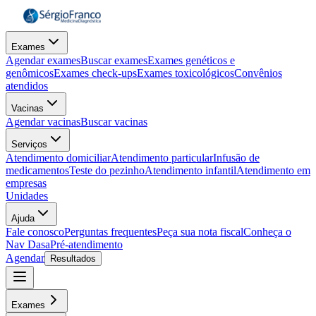
Exames
Agendar exames
Buscar exames
Exames genéticos e
genômicos
Exames check-ups
Exames toxicológicos
Convênios
atendidos
Vacinas
Agendar vacinas
Buscar vacinas
Serviços
Atendimento domiciliar
Atendimento particular
Infusão de
medicamentos
Teste do pezinho
Atendimento infantil
Atendimento em
empresas
Unidades
Ajuda
Fale conosco
Perguntas frequentes
Peça sua nota fiscal
Conheça o
Nav Dasa
Pré-atendimento
Agendar
Resultados
Exames